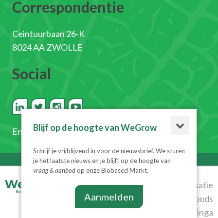
Correspondentie
Ceintuurbaan 26-K
8024 AA ZWOLLE
Social
Blijf op de hoogte van WeGrow
En
schrijf je in voor de nieuwsbrief
Schrijf je vrijblijvend in voor de nieuwsbrief. We sturen
je het laatste nieuws en je blijft op de hoogte van
vraag & aanbod
op onze Biobased Markt.
© 2026
Realisatie
Aanmelden
WeGrow
|
Algemene
Diesignloods
voorwaarden
|
Privacyverklaring
& Linga