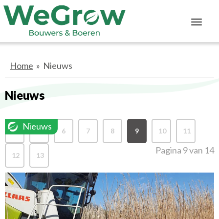
Toggl
navig
Home
» Nieuws
Nieuws
Nieuws
1
5
6
7
8
9
10
11
..
Pagina 9 van 14
12
13