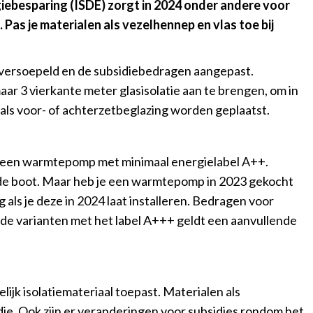
iebesparing (ISDE) zorgt in 2024 onder andere voor
 Pas je materialen als vezelhennep en vlas toe bij
ersoepeld en de subsidiebedragen aangepast.
r 3 vierkante meter glasisolatie aan te brengen, om in
als voor- of achterzetbeglazing worden geplaatst.
n een warmtepomp met minimaal energielabel A++.
de boot. Maar heb je een warmtepomp in 2023 gekocht
 als je deze in 2024 laat installeren. Bedragen voor
e varianten met het label A+++ geldt een aanvullende
lijk isolatiemateriaal toepast. Materialen als
ie. Ook zijn er veranderingen voor subsidies rondom het