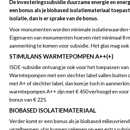
De investeringssubsidie duurzame energie en energ
een bonus als je biobased isolatiemateriaal toepast.
isolatie, dan is er sprake van de bonus.
Voor monumenten worden minimale isolatiewaarden v
Eigenaren van monumenten hoeven niet minimaal 8 maa
aanmerking te komen voor subsidie. Het glas mag ook 
STIMULANS WARMTEPOMPEN A++(+)
ISDE-subsidie ontvang je ook voor het toepassen va
Warmtepompen met een slechter label vallen buiten 
met A+ of slechter label, dan kom je toch in aanmerking
warmtepompen A++ zijn met € 450 verhoogd en voor d
bonus van € 225.
BIOBASED ISOLATIEMATERIAAL
Verder komt er een bonus als je biobased milieuvriende
vezelhennep, vlas kunnen rekenen op een extra subsid