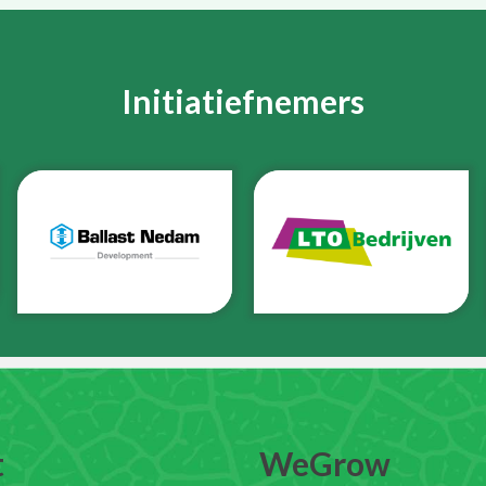
Initiatiefnemers
t
WeGrow