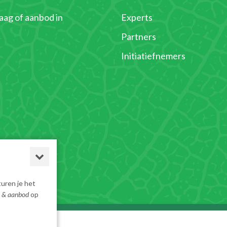
raag of aanbod in
Experts
Partners
Initiatiefnemers
turen je het
 & aanbod
op