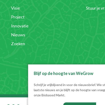
Visie
Stuur je v
Project
Innovatie
Nieuws
Zoeken
Blijf op de hoogte van WeGrow
Schrijf je vrijblijvend in voor de nieuwsbrief. We s
laatste nieuws en je blijft op de hoogte van
vraag
onze Biobased Markt.