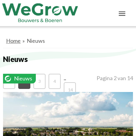
Toggl
navig
Home
» Nieuws
Nieuws
..
Pagina 2 van 14
Nieuws
1
2
3
4
14