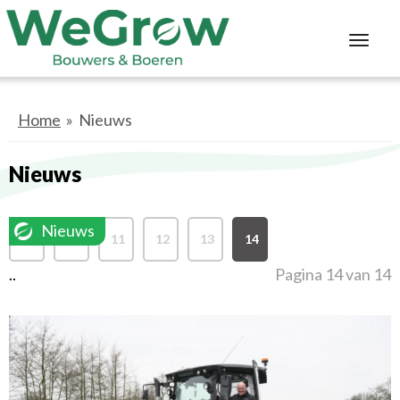
Toggl
navig
Home
» Nieuws
Nieuws
Nieuws
1
10
11
12
13
14
..
Pagina 14 van 14