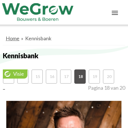
Toggl
navig
Home
» Kennisbank
Kennisbank
Visie
1
14
15
16
17
18
19
20
..
Pagina 18 van 20