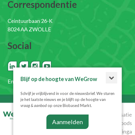
Correspondentie
Ceintuurbaan 26-K
8024 AA ZWOLLE
Social
Blijf op de hoogte van WeGrow
En
schrijf je in voor de nieuwsbrief
Schrijf je vrijblijvend in voor de nieuwsbrief. We sturen
je het laatste nieuws en je blijft op de hoogte van
vraag & aanbod
op onze Biobased Markt.
© 2026
Realisatie
Aanmelden
WeGrow
|
Algemene
Diesignloods
voorwaarden
|
Privacyverklaring
& Linga