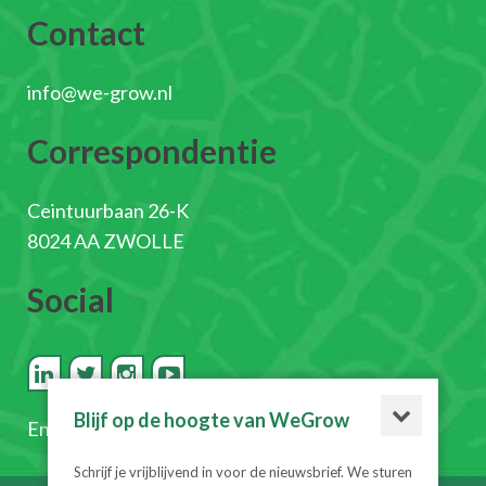
Contact
info@we-grow.nl
Correspondentie
Ceintuurbaan 26-K
8024 AA ZWOLLE
Social
Blijf op de hoogte van WeGrow
En
schrijf je in voor de nieuwsbrief
Schrijf je vrijblijvend in voor de nieuwsbrief. We sturen