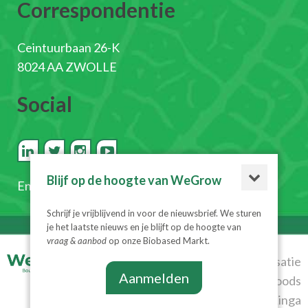
Correspondentie
Ceintuurbaan 26-K
8024 AA ZWOLLE
Social
Blijf op de hoogte van WeGrow
En
schrijf je in voor de nieuwsbrief
Schrijf je vrijblijvend in voor de nieuwsbrief. We sturen
je het laatste nieuws en je blijft op de hoogte van
vraag & aanbod
op onze Biobased Markt.
© 2026
Realisatie
Aanmelden
WeGrow
|
Algemene
Diesignloods
voorwaarden
|
Privacyverklaring
& Linga