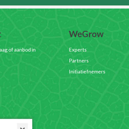
t
WeGrow
raag of aanbod in
Experts
Partners
Initiatiefnemers