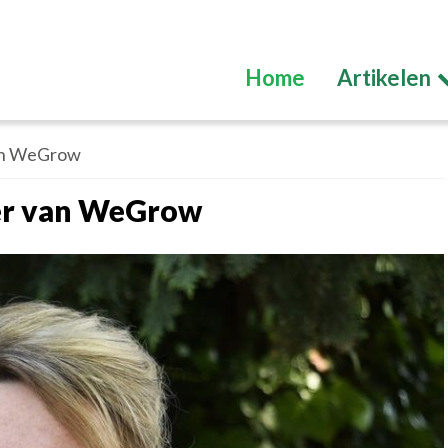
Home
Artikelen
an WeGrow
er van WeGrow