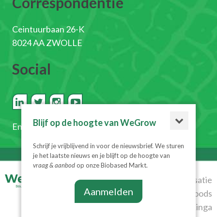
Correspondentie
Ceintuurbaan 26-K
8024 AA ZWOLLE
Social
Blijf op de hoogte van WeGrow
En
schrijf je in voor de nieuwsbrief
Schrijf je vrijblijvend in voor de nieuwsbrief. We sturen
je het laatste nieuws en je blijft op de hoogte van
vraag & aanbod
op onze Biobased Markt.
© 2026
Realisatie
Aanmelden
WeGrow
|
Algemene
Diesignloods
voorwaarden
|
Privacyverklaring
& Linga