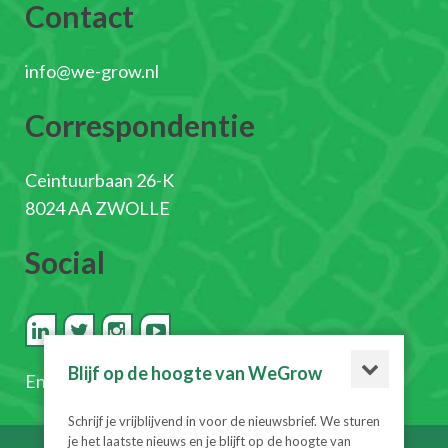
Contact
info@we-grow.nl
Correspondentie
Ceintuurbaan 26-K
8024 AA ZWOLLE
Social
Blijf op de hoogte van WeGrow
En
schrijf je in voor de nieuwsbrief
Schrijf je vrijblijvend in voor de nieuwsbrief. We sturen
je het laatste nieuws en je blijft op de hoogte van