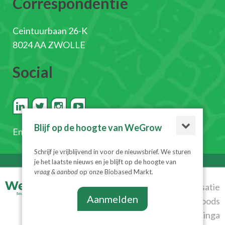
Correspondentie
Ceintuurbaan 26-K
8024 AA ZWOLLE
Social
Blijf op de hoogte van WeGrow
En
schrijf je in voor de nieuwsbrief
Schrijf je vrijblijvend in voor de nieuwsbrief. We sturen
je het laatste nieuws en je blijft op de hoogte van
vraag & aanbod
op onze Biobased Markt.
© 2026
Realisatie
Aanmelden
WeGrow
|
Algemene
Diesignloods
voorwaarden
|
Privacyverklaring
& Linga