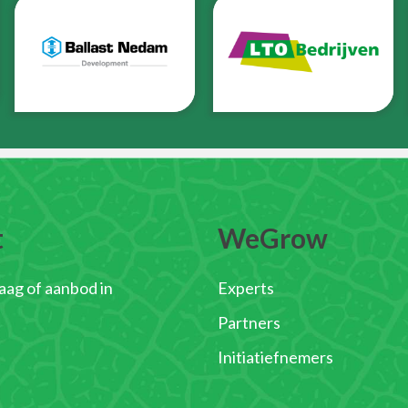
t
WeGrow
raag of aanbod in
Experts
Partners
Initiatiefnemers