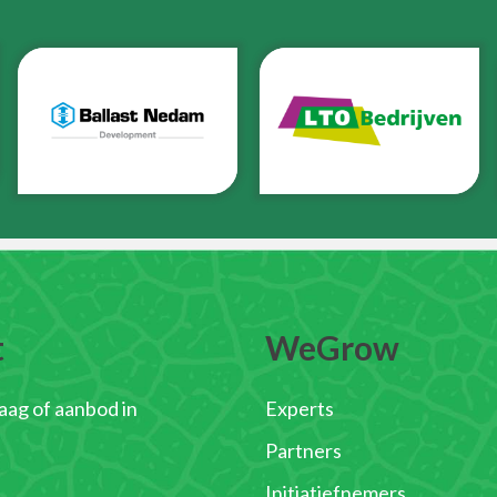
t
WeGrow
raag of aanbod in
Experts
Partners
Initiatiefnemers