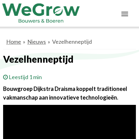
Toggl
navig
Home
»
Nieuws
» Vezelhenneptijd
Vezelhenneptijd
Leestijd 1 min
Bouwgroep Dijkstra Draisma koppelt traditioneel
vakmanschap aan innovatieve technologieën.