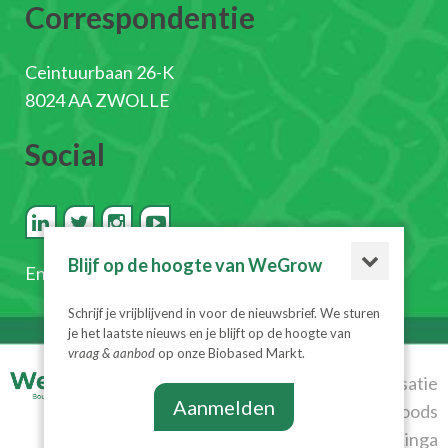
Correspondentie
Ceintuurbaan 26-K
8024 AA ZWOLLE
Social
Blijf op de hoogte van WeGrow
En
schrijf je in voor de nieuwsbrief
Schrijf je vrijblijvend in voor de nieuwsbrief. We sturen
je het laatste nieuws en je blijft op de hoogte van
vraag & aanbod
op onze Biobased Markt.
© 2026
Realisatie
Aanmelden
WeGrow
|
Algemene
Diesignloods
voorwaarden
|
Privacyverklaring
& Linga