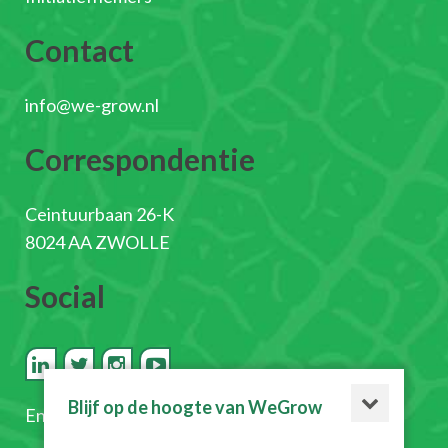
Contact
info@we-grow.nl
Correspondentie
Ceintuurbaan 26-K
8024 AA ZWOLLE
Social
Blijf op de hoogte van WeGrow
En
schrijf je in voor de nieuwsbrief