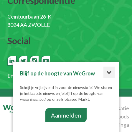
Correspondentie
Ceintuurbaan 26-K
8024 AA ZWOLLE
Social
Blijf op de hoogte van WeGrow
En
schrijf je in voor de nieuwsbrief
Schrijf je vrijblijvend in voor de nieuwsbrief. We sturen
je het laatste nieuws en je blijft op de hoogte van
vraag & aanbod
op onze Biobased Markt.
© 2026
Realisatie
Aanmelden
WeGrow
|
Algemene
Diesignloods
voorwaarden
|
Privacyverklaring
& Linga