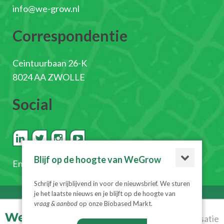
info@we-grow.nl
Correspondentie
Ceintuurbaan 26-K
8024 AA ZWOLLE
Social
Blijf op de hoogte van WeGrow
En
schrijf je in voor de nieuwsbrief
Schrijf je vrijblijvend in voor de nieuwsbrief. We sturen
je het laatste nieuws en je blijft op de hoogte van
vraag & aanbod
op onze Biobased Markt.
© 2026
Realisatie