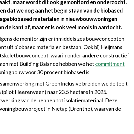
maakt, maar wordt dit ook gemonitord en onderzocht.
ien dat we nog aan het begin staan van de biobased
ntage biobased materialen in nieuwbouwwoningen
 de kant af, maar er is ook veel moois in aantocht.
lgens de monitor zijn er inmiddels zes bouwconcepten
t uit biobased materialen bestaan. Ook bij Heijmans
utskeletbouwconcept, waarin onder andere constructief
Samen met Building Balance hebben we het
commitment
oningbouw voor 30 procent biobased is.
n samenwerking met GreenInclusive breiden we de teelt
 (pilot Heerenveen) naar 23,5 hectare in 2025.
erwerking van de hennep tot isolatiemateriaal. Deze
 woningbouwproject in Nietap (Drenthe), waarvan de