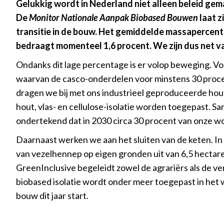
Gelukkig wordt in Nederland niet alleen beleid ge
De
Monitor Nationale Aanpak Biobased Bouwen
laat z
transitie in de bouw. Het gemiddelde massaperce
bedraagt momenteel 1,6 procent. We zijn dus net van
Ondanks dit lage percentage is er volop beweging. Vo
waarvan de casco-onderdelen voor minstens 30 procen
dragen we bij met ons industrieel geproduceerde ho
hout, vlas- en cellulose-isolatie worden toegepast. 
ondertekend dat in 2030 circa 30 procent van onze w
Daarnaast werken we aan het sluiten van de keten. I
van vezelhennep op eigen gronden uit van 6,5 hectare
GreenInclusive begeleidt zowel de agrariërs als de v
biobased isolatie wordt onder meer toegepast in het
bouw dit jaar start.