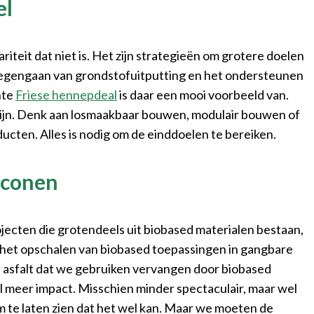
el
riteit dat niet is. Het zijn strategieën om grotere doelen
 tegengaan van grondstofuitputting en het ondersteunen
nte
Friese hennepdeal
is daar een mooi voorbeeld van.
zijn. Denk aan losmaakbaar bouwen, modulair bouwen of
ucten. Alles is nodig om de einddoelen te bereiken.
 iconen
jecten die grotendeels uit biobased materialen bestaan,
n het opschalen van biobased toepassingen in gangbare
 of asfalt dat we gebruiken vervangen door biobased
eer impact. Misschien minder spectaculair, maar wel
om te laten zien dat het wel kan. Maar we moeten de