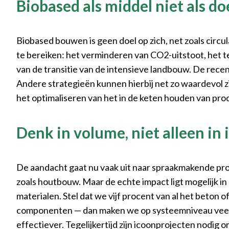
Biobased als middel niet als do
Biobased bouwen is geen doel op zich, net zoals circula
te bereiken: het verminderen van CO2-uitstoot, het
van de transitie van de intensieve landbouw. De rece
Andere strategieën kunnen hierbij net zo waardevol 
het optimaliseren van het in de keten houden van prod
Denk in volume, niet alleen in
De aandacht gaat nu vaak uit naar spraakmakende pro
zoals houtbouw. Maar de echte impact ligt mogelijk i
materialen. Stel dat we vijf procent van al het beton
componenten — dan maken we op systeemniveau veel m
effectiever. Tegelijkertijd zijn icoonprojecten nodig 