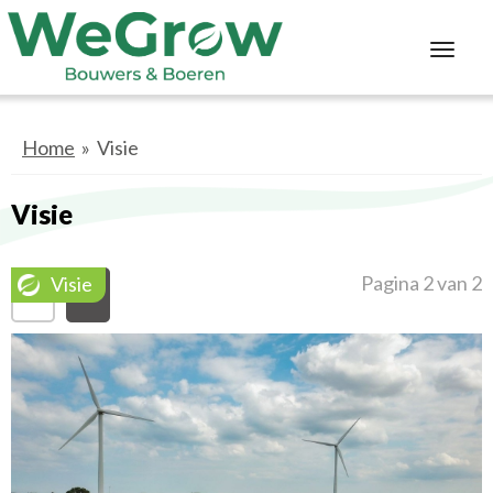
Toggl
navig
Home
» Visie
Visie
Pagina 2 van 2
Visie
1
2