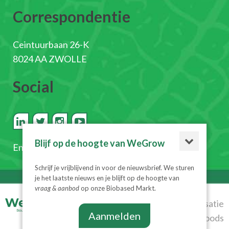
Correspondentie
Ceintuurbaan 26-K
8024 AA ZWOLLE
Social
Blijf op de hoogte van WeGrow
En
schrijf je in voor de nieuwsbrief
Schrijf je vrijblijvend in voor de nieuwsbrief. We sturen
je het laatste nieuws en je blijft op de hoogte van
vraag & aanbod
op onze Biobased Markt.
© 2026
Realisatie
Aanmelden
WeGrow
|
Algemene
Diesignloods