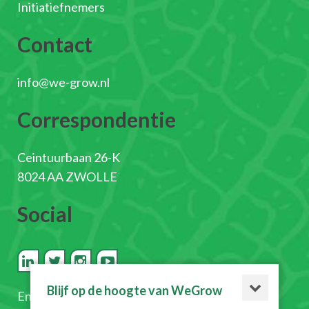
Initiatiefnemers
Contact
info@we-grow.nl
Correspondentie
Ceintuurbaan 26-K
8024 AA ZWOLLE
Social
Blijf op de hoogte van WeGrow
En
schrijf je in voor de nieuwsbrief