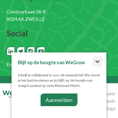
Ceintuurbaan 26-K
8024 AA ZWOLLE
Social
Blijf op de hoogte van WeGrow
En
schrijf je in voor de nieuwsbrief
Schrijf je vrijblijvend in voor de nieuwsbrief. We sturen
je het laatste nieuws en je blijft op de hoogte van
vraag & aanbod
op onze Biobased Markt.
© 2026
Realisatie
Aanmelden
WeGrow
|
Algemene
Diesignloods
voorwaarden
|
Privacyverklaring
& Linga