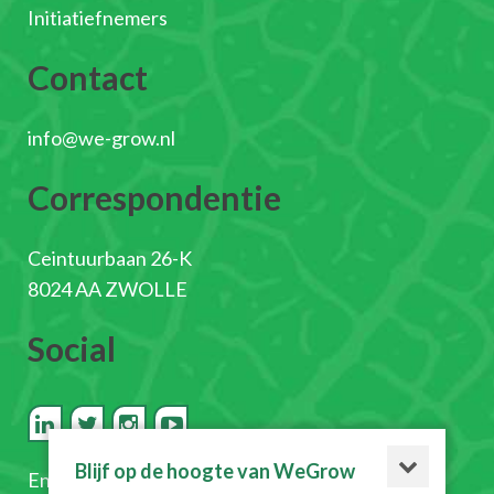
Initiatiefnemers
Contact
info@we-grow.nl
Correspondentie
Ceintuurbaan 26-K
8024 AA ZWOLLE
Social
Blijf op de hoogte van WeGrow
En
schrijf je in voor de nieuwsbrief