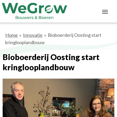
Toggl
navig
Home
»
Innovatie
» Bioboerderij Oosting start
kringlooplandbouw
Bioboerderij Oosting start
kringlooplandbouw