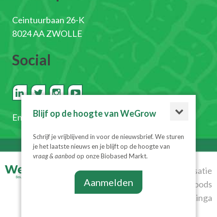
Ceintuurbaan 26-K
8024 AA ZWOLLE
Social
Blijf op de hoogte van WeGrow
En
schrijf je in voor de nieuwsbrief
Schrijf je vrijblijvend in voor de nieuwsbrief. We sturen
je het laatste nieuws en je blijft op de hoogte van
vraag & aanbod
op onze Biobased Markt.
© 2026
Realisatie
Aanmelden
WeGrow
|
Algemene
Diesignloods
voorwaarden
|
Privacyverklaring
& Linga