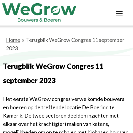
Toggl
navig
Home
» Terugblik WeGrow Congres 11 september
2023
Terugblik WeGrow Congres 11
september 2023
Het eerste WeGrow congres verwelkomde bouwers
en boeren op de treffende locatie De Boerinn te
Kamerik. De twee sectoren deelden inzichten met
elkaar over het krachtig(er) maken van ketens,
mogelijkheden om op te schalen met biobased bouwen