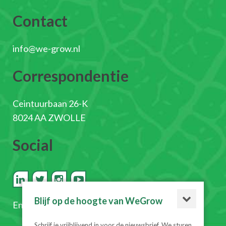
Contact
info@we-grow.nl
Correspondentie
Ceintuurbaan 26-K
8024 AA ZWOLLE
Social
Blijf op de hoogte van WeGrow
En
schrijf je in voor de nieuwsbrief
Schrijf je vrijblijvend in voor de nieuwsbrief. We sturen