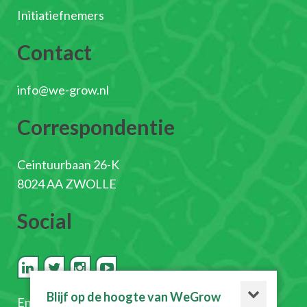
Initiatiefnemers
Contact
info@we-grow.nl
Correspondentie
Ceintuurbaan 26-K
8024 AA ZWOLLE
Social
Blijf op de hoogte van WeGrow
En
schrijf je in voor de nieuwsbrief