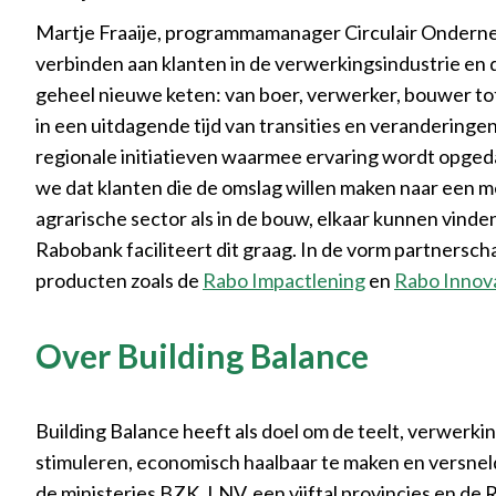
Martje Fraaije, programmamanager Circulair Onderne
verbinden aan klanten in de verwerkingsindustrie en 
geheel nieuwe keten: van boer, verwerker, bouwer tot
in een uitdagende tijd van transities en veranderingen
regionale initiatieven waarmee ervaring wordt opge
we dat klanten die de omslag willen maken naar een 
agrarische sector als in de bouw, elkaar kunnen vind
Rabobank faciliteert dit graag. In de vorm partners
producten zoals de
Rabo Impactlening
en
Rabo Innova
Over Building Balance
Building Balance heeft als doel om de teelt, verwerk
stimuleren, economisch haalbaar te maken en versne
de ministeries BZK, LNV, een vijftal provincies en de