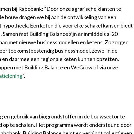
men bij Rabobank: “Door onze agrarische klanten te
de bouw dragen we bij aan de ontwikkeling van een
 hypotheek. Een keten die voor elke schakel kansen biedt
. Samen met Building Balance zijn er inmiddels al 20
daan met nieuwe businessmodellen en ketens. Zo zorgen
meer toekomstbestendig businessmodel, zowel in de
en en daarmee een regionale keten kunnen opzetten.
chappen met Building Balance en WeGrow of via onze
tielening
”.
ing en gebruik van biogrondstoffen in de bouwsector te
ld op te schalen. Het programma wordt ondersteund door
 Rabobank. Building Balance helpt en verbindt collectieven