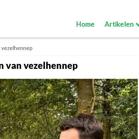
Home
Artikelen
n vezelhennep
n van vezelhennep