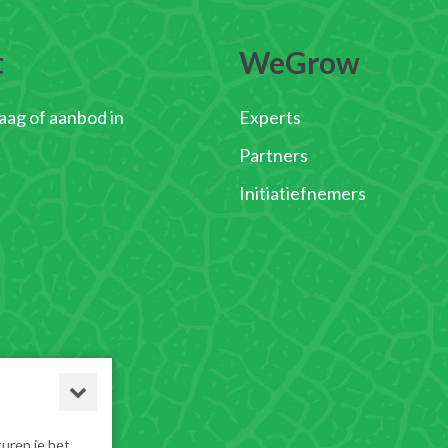
t
WeGrow
raag of aanbod in
Experts
Partners
Initiatiefnemers
turen je het