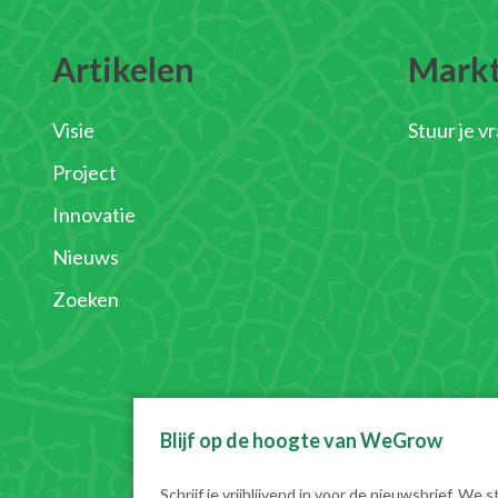
Artikelen
Mark
Visie
Stuur je v
Project
Innovatie
Nieuws
Zoeken
Blijf op de hoogte van WeGrow
Schrijf je vrijblijvend in voor de nieuwsbrief. We s